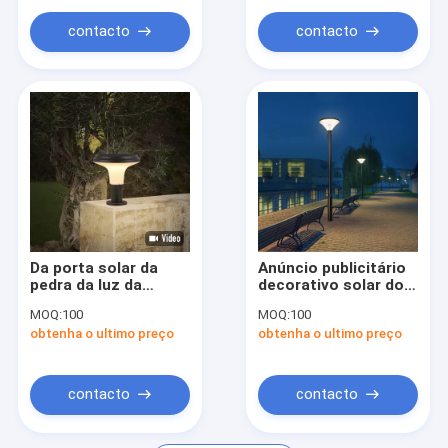
O diodo emissor de luz do banco do poder ilumina-se
contacto
contacto
Secador de gelo do vácuo
Heater Fan fixada na parede
Da porta solar da
Anúncio publicitário
pedra da luz da
decorativo solar do
coluna do cargo da
brilho alto da luz do
MOQ:
100
MOQ:
100
parede gramado
jardim do caminho da
obtenha o ultimo preço
obtenha o ultimo preço
inferior da jarda do
área da irradiação
poste de amarração
contacto
contacto