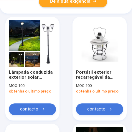
Dê a sua exigência
Lâmpada conduzida
Portátil exterior
exterior solar
recarregável da
comercial da luz de
lâmpada 4500mAh do
MOQ:
100
MOQ:
100
rua 100W 200W
cavalo da barraca da
obtenha o ultimo preço
obtenha o ultimo preço
Lampadaire
atmosfera retro
contacto
contacto