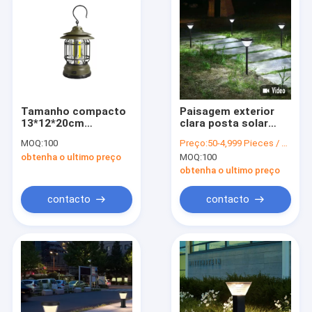
Tamanho compacto
Paisagem exterior
13*12*20cm
clara posta solar
conduzido exterior
impermeável para o
MOQ:
100
Preço:
50-4,999 Pieces / US $15 | 5,000+ Pieces / US $13
da lâmpada da
gramado, caminho
obtenha o ultimo preço
MOQ:
100
barraca de Mini Retro
do bom preço do
Solar Garden Light
diodo emissor de luz,
obtenha o ultimo preço
jardim
contacto
contacto
Casa
Produtos
Vídeos