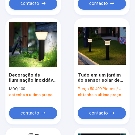
contacto
contacto
Decoração de
Tudo em um jardim
iluminação inoxidável
do sensor solar de
da paisagem solar
IP65 5W 5V ilumina o
MOQ:
100
Preço:
50-499 Pieces / US $50 | 500+ Pieces / US $1
impermeável da luz
resíduo metálico
obtenha o ultimo preço
obtenha o ultimo preço
do jardim Ip65
pintado
exterior
contacto
contacto