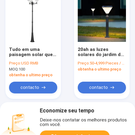
Tudo em uma
20ah as luzes
paisagem solar que
solares do jardim da
ilumina a luz exterior
casa de campo 3W
Preço:
USD RMB
Preço:
50-4,999 Pieces / US $27 | 5,000+ Pieces / US $25
principal do cargo do
pintaram Matte
MOQ:
100
obtenha o ultimo preço
caminho 3 do jardim
Outdoor Landscape
Gate Decoration
obtenha o ultimo preço
contacto
contacto
Economize seu tempo
Deixe-nos contatar os melhores produtos
com você.