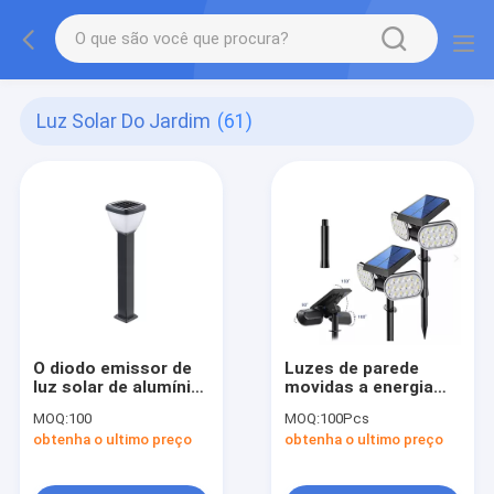
Luz Solar Do Jardim
(61)
O diodo emissor de
Luzes de parede
luz solar de alumínio
movidas a energia
do movimento do
solar sem fio
MOQ:
100
MOQ:
100Pcs
jardim IP54 ilumina
Refletores de
obtenha o ultimo preço
obtenha o ultimo preço
exterior 3.2V
paisagem à prova
conduzido
d'água ao ar livre
para jardim