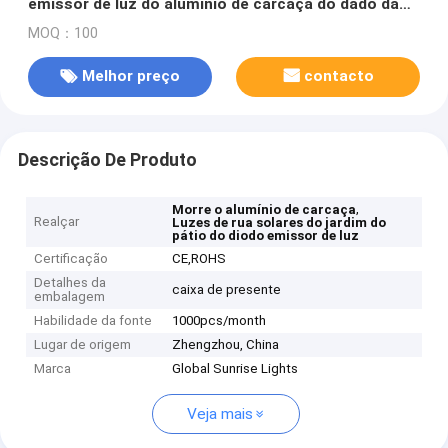
emissor de luz do alumínio de carcaça do dado da
luz do jardim IP65
MOQ：100
Melhor preço
contacto
Descrição De Produto
,
Morre o alumínio de carcaça
Realçar
Luzes de rua solares do jardim do
pátio do diodo emissor de luz
Certificação
CE,ROHS
Detalhes da
caixa de presente
embalagem
Habilidade da fonte
1000pcs/month
Lugar de origem
Zhengzhou, China
Marca
Global Sunrise Lights
Veja mais