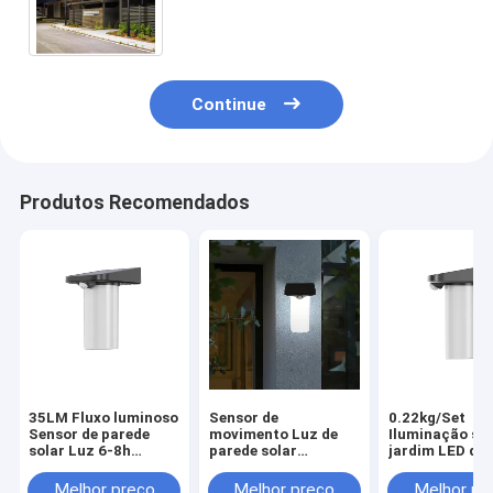
luz do jardim IP65
Continue
Produtos Recomendados
35LM Fluxo luminoso
Sensor de
0.22kg/Set
Sensor de parede
movimento Luz de
Iluminação sol
solar Luz 6-8h
parede solar
jardim LED de 
Tempo de
12,7*10,5*16,6cm
59*55.4*42.5c
carregamento
3,7V/1200mAH
Melhor preço
Melhor preço
Melhor pr