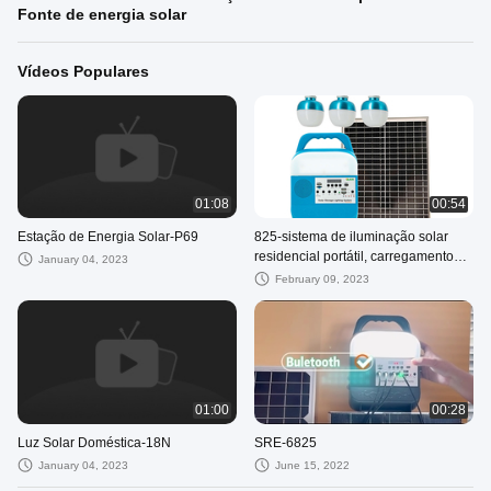
Fonte de energia solar
Vídeos Populares
01:08
00:54
Estação de Energia Solar-P69
825-sistema de iluminação solar
residencial portátil, carregamento
January 04, 2023
móvel, painel de kits led de 25w
February 09, 2023
01:00
00:28
Luz Solar Doméstica-18N
SRE-6825
January 04, 2023
June 15, 2022