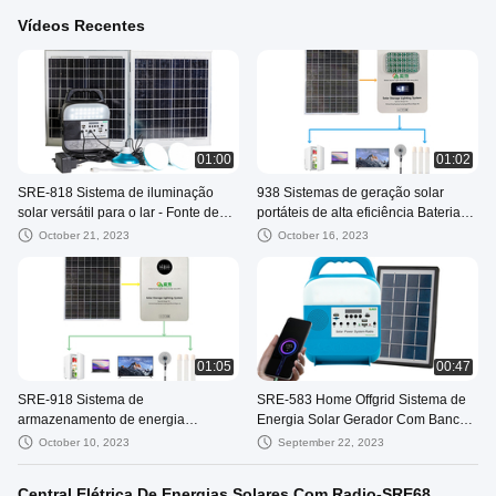
Vídeos Recentes
01:00
01:02
SRE-818 Sistema de iluminação
938 Sistemas de geração solar
solar versátil para o lar - Fonte de
portáteis de alta eficiência Bateria
energia solar
branca de 16 V 25 AH
October 21, 2023
October 16, 2023
01:05
00:47
SRE-918 Sistema de
SRE-583 Home Offgrid Sistema de
armazenamento de energia
Energia Solar Gerador Com Banco
fotovoltaica de 150 W 12.8V 20AH
de Energia E Lanterna
October 10, 2023
September 22, 2023
Bateria para acampamento
Garagens de emergência Galpões
Central Elétrica De Energias Solares Com Radio-SRE68