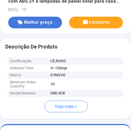
com ABS 2Y e lâmpadas de painel solar para casa
exterior solar
MOQ：10
Melhor preço
contacto
Descrição De Produto
Certificação
CE,ROHS
Delivery Time
3~15days
Marca
SYNSVO
Minimum Order
10
Quantity
Model Number
SRE-818
Veja mais