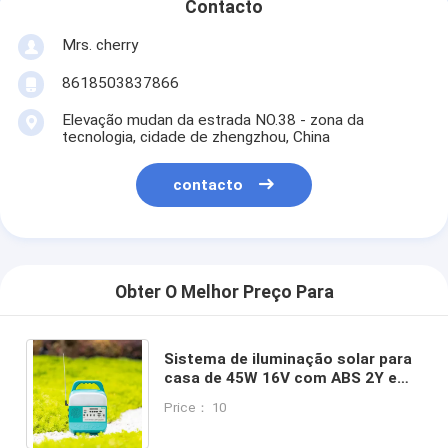
Contacto
Mrs. cherry
8618503837866
Elevação mudan da estrada NO.38 - zona da
tecnologia, cidade de zhengzhou, China
contacto
Obter O Melhor Preço Para
Sistema de iluminação solar para
casa de 45W 16V com ABS 2Y e
lâmpadas de painel solar para
Price： 10
casa exterior solar