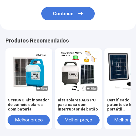
Continue
Produtos Recomendados
SYNSVO Kit inovador
Kits solares ABS PC
Certificado de
de painéis solares
para casa com
patente de luz
com bateria
interruptor de botão
portátil
multifunciona
acampamento
Melhor preço
Melhor preço
Melhor pr