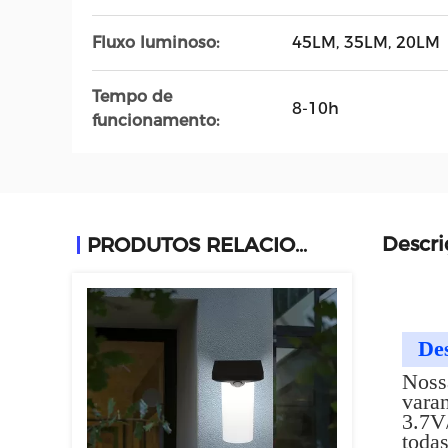
Fluxo luminoso:
45LM, 35LM, 20LM
Tempo de
8-10h
funcionamento:
Descri
PRODUTOS RELACIONADOS
Des
Nossa
varan
3.7V
todas