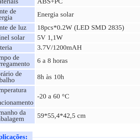
teriais
ABS+PC
nte de
Energia solar
ergia
nte de luz
18pcs*0.2W (LED SMD 2835)
inel solar
5V 1,1W
teria
3.7V/1200mAH
mpo de
6 a 8 horas
rregamento
rário de
8h às 10h
abalho
mperatura
-20 a 60 °C
ncionamento
manho da
59*55,4*42,5 cm
balagem
licações: