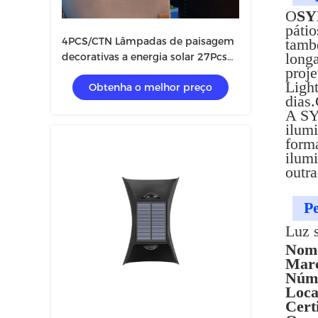
O
SY
pátio
4PCS/CTN Lâmpadas de paisagem
tamb
long
decorativas a energia solar 27Pcs
proj
Lâmpadas de exterior LED
Ligh
Obtenha o melhor preço
dias
A SY
ilumi
form
ilumi
outra
Pe
Luz s
Nome
Mar
Núme
Loca
Cert