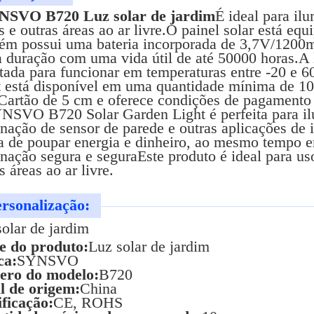
NSVO B720 Luz solar de jardim
É ideal para il
s e outras áreas ao ar livre.O painel solar está 
ém possui uma bateria incorporada de 3,7V/1200
a duração com uma vida útil de até 50000 horas.A 
etada para funcionar em temperaturas entre -20
t está disponível em uma quantidade mínima de 10 
.Cartão de 5 cm e oferece condições de pagament
NSVO B720 Solar Garden Light é perfeita para ilu
nação de sensor de parede e outras aplicações de 
a de poupar energia e dinheiro, ao mesmo tempo 
nação segura e seguraEste produto é ideal para us
s áreas ao ar livre.
rsonalização:
olar de jardim
 do produto:
Luz solar de jardim
ca:
SYNSVO
ro do modelo:
B720
l de origem:
China
ificação:
CE, ROHS