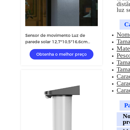
distâ
luz s
Ca
Nome
Sensor de movimento Luz de
Tama
parede solar 12,7*10,5*16,6cm
Mate
3,7V/1200mAH 59*55,4*42,5cm
Obtenha o melhor preço
Peso
Tama
Tama
Carac
Carac
Carac
Pa
No
pr