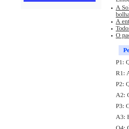
A So
bolha
A ent
Todos
O pa
Pe
P1: 
R1: 
P2: 
A2: 
P3: 
A3: E
Q4: Q