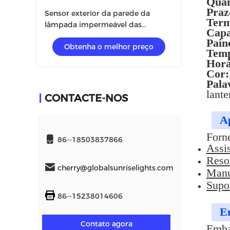
Quan
Praz
Sensor exterior da parede da
Term
lâmpada impermeável das
Capa
economias da energia IP65 solar
Paine
Obtenha o melhor preço
Temp
Horá
Cor:
Pala
lante
CONTACTE-NOS
Ap
Forn
86--18503837866
Assis
Reso
cherry@globalsunriselights.com
Manu
Supor
86--15238014606
E
Contato agora
Emba