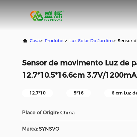
Casa
>
Produtos
>
Luz Solar Do Jardim
>
Sensor d
Sensor de movimento Luz de pa
12,7*10,5*16,6cm 3,7V/1200mA
12.7*10
5*16
6 cm Luz de
Place of Origin:
China
Marca:
SYNSVO