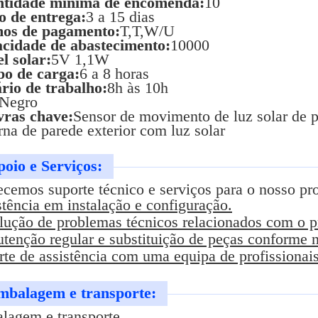
tidade mínima de encomenda:
10
o de entrega:
3 a 15 dias
os de pagamento:
T,T,W/U
cidade de abastecimento:
10000
l solar:
5V 1,1W
o de carga:
6 a 8 horas
rio de trabalho:
8h às 10h
Negro
vras chave:
Sensor de movimento de luz solar de pa
rna de parede exterior com luz solar
oio e Serviços:
ecemos suporte técnico e serviços para o nosso pr
tência em instalação e configuração.
lução de problemas técnicos relacionados com o p
tenção regular e substituição de peças conforme n
te de assistência com uma equipa de profissionais
mbalagem e transporte:
lagem e transporte