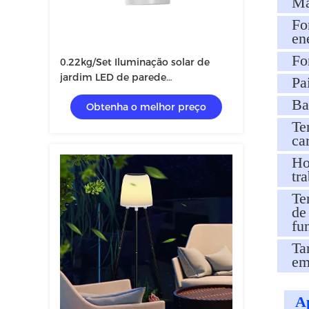
Ma
Fo
en
Fo
0.22kg/Set Iluminação solar de
jardim LED de parede
Pa
59*55.4*42.5cm IP54
Ba
Obtenha o melhor preço
Te
ca
Ho
tr
Te
de
fu
Ta
em
Ap