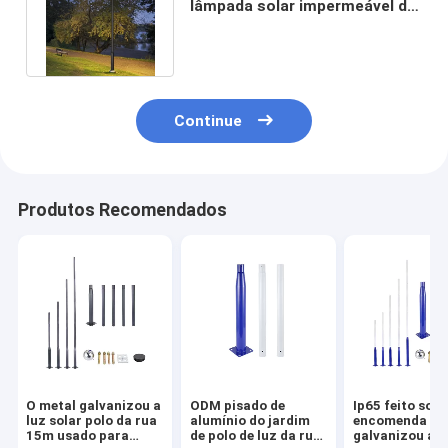
lâmpada solar impermeável do
jardim do diodo emissor de luz
Continue
Produtos Recomendados
O metal galvanizou a
ODM pisado de
Ip65 feito sob
luz solar polo da rua
alumínio do jardim
encomenda
15m usado para
de polo de luz da rua
galvanizou a l