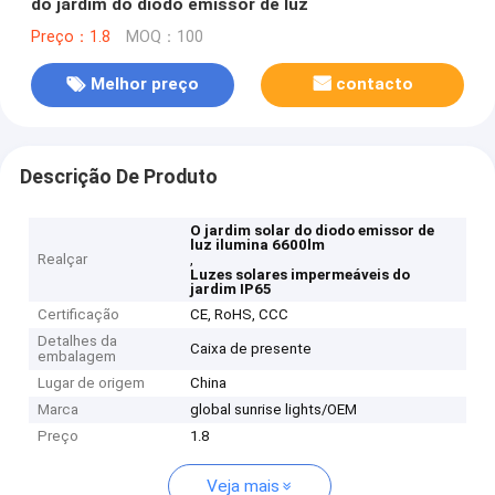
do jardim do diodo emissor de luz
Preço：1.8
MOQ：100
Melhor preço
contacto
Descrição De Produto
O jardim solar do diodo emissor de
luz ilumina 6600lm
Realçar
,
Luzes solares impermeáveis do
jardim IP65
Certificação
CE, RoHS, CCC
Detalhes da
Caixa de presente
embalagem
Lugar de origem
China
Marca
global sunrise lights/OEM
Preço
1.8
Veja mais