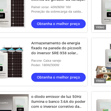
da temperatura -40°C~+85°C
Painel solar: 40W/60W 16V
geração de eletricidade solar
Proteção da sobrecarga da saída
(A): 3.2~3.6
Obtenha o melhor preço
Vídeo
Armazenamento de energia
fixado na parede do picovolt
do inversor SRE-938 solar
híbrido com o diodo emissor
Pacote: Caixa varejo
de luz 6W com carga de Mppt
Poder: 180W/300W
Obtenha o melhor preço
Vídeo
o diodo emissor de luz 50Hz
ilumina o banco 3.6A do poder
com o inversor corretivo da