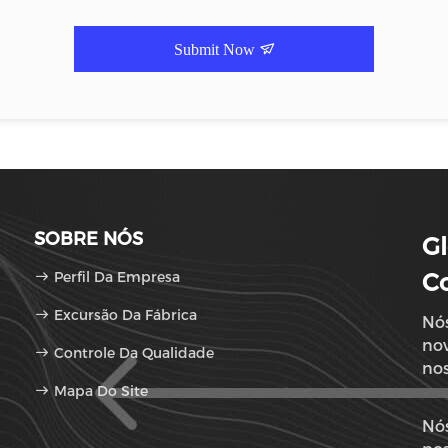
Submit Now
SOBRE NÓS
Gl
Perfil Da Empresa
Co
Excursão Da Fábrica
Nó
nov
Controle Da Qualidade
no
Mapa Do Site
do
Luz
Nós