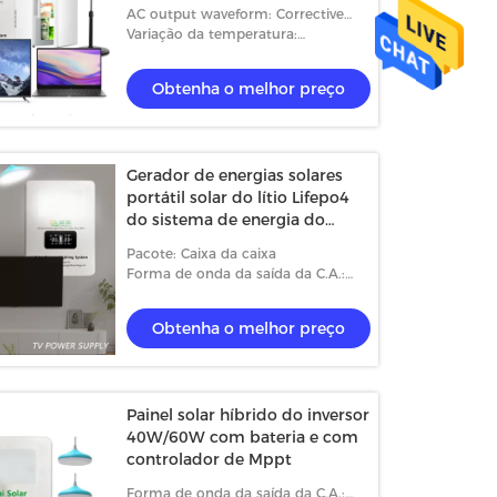
gerador solar poderoso 938
AC output waveform: Corrective
Wave
Variação da temperatura:
-40°C~+85°C
Obtenha o melhor preço
Gerador de energias solares
portátil solar do lítio Lifepo4
do sistema de energia do
painel de 40W/60W 16V
Pacote: Caixa da caixa
Forma de onda da saída da C.A.:
Onda corretiva
Obtenha o melhor preço
Painel solar híbrido do inversor
40W/60W com bateria e com
controlador de Mppt
Forma de onda da saída da C.A.: