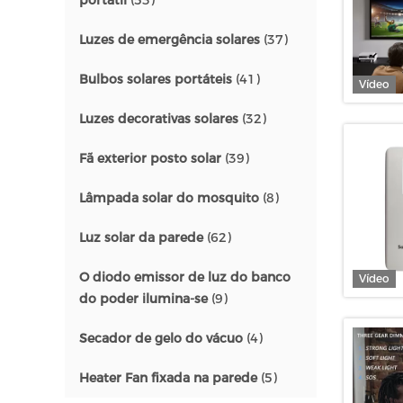
portátil
(53)
Luzes de emergência solares
(37)
Bulbos solares portáteis
(41)
Vídeo
Luzes decorativas solares
(32)
Fã exterior posto solar
(39)
Lâmpada solar do mosquito
(8)
Luz solar da parede
(62)
O diodo emissor de luz do banco
Vídeo
do poder ilumina-se
(9)
Secador de gelo do vácuo
(4)
Heater Fan fixada na parede
(5)