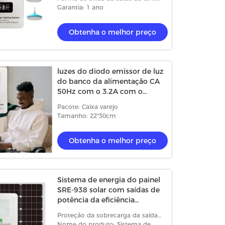
Onda corretiva
Garantia: 1 ano
Obtenha o melhor preço
luzes do diodo emissor de luz
do banco da alimentação CA
50Hz com o 3.2A com o
inversor solar para o poder
Pacote: Caixa varejo
SRE-938 da casa
Tamanho: 22*30cm
Obtenha o melhor preço
eo
Sistema de energia do painel
 solar do rádio solar de FM fora
Sistema de iluminação de ener
SRE-938 solar com saídas de
z solar solar Kit Global Sunrise
potência da eficiência
solar residencial de alta qualid
180W/300W de 97% fora do
ts da casa do sistema 10W da
tudo em um sistema solar inte
Proteção da sobrecarga da saída
sistema de gerador das
Obtenha o melhor preço
Obtenha o melhor preço
e
com 3 peças de lâmpada
(A): 3.2~3.6
Nome do produto: Sistema de