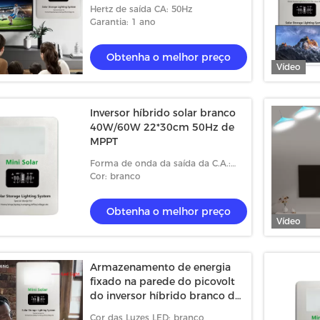
saída da C.A. da onda com
Hertz de saída CA: 50Hz
bateria
Garantia: 1 ano
Obtenha o melhor preço
Vídeo
Inversor híbrido solar branco
40W/60W 22*30cm 50Hz de
MPPT
Forma de onda da saída da C.A.:
Onda corretiva
Cor: branco
Obtenha o melhor preço
Vídeo
Armazenamento de energia
fixado na parede do picovolt
do inversor híbrido branco do
painel solar
Cor das Luzes LED: branco