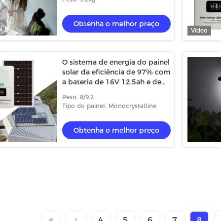
Obtenha o melhor preço
Vídeo
O sistema de energia do painel
solar da eficiência de 97% com
a bateria de 16V 12.5ah e de
16V 25ah empacotou na caixa
Peso: 8/9.2
938 da caixa
Tipo do painel: Monocrystalline
Obtenha o melhor preço
4
5
6
7
8