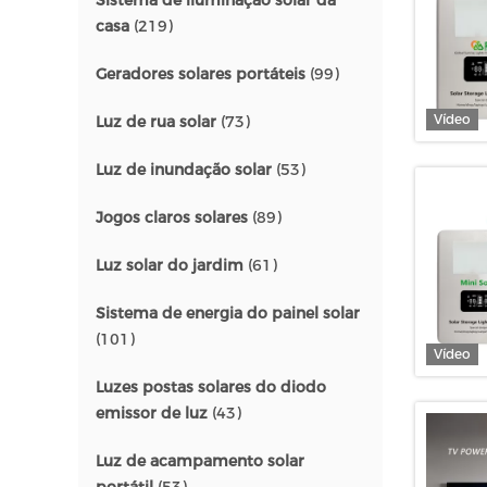
Sistema de iluminação solar da
casa
(219)
Geradores solares portáteis
(99)
Vídeo
Luz de rua solar
(73)
Luz de inundação solar
(53)
Jogos claros solares
(89)
Luz solar do jardim
(61)
Sistema de energia do painel solar
(101)
Vídeo
Luzes postas solares do diodo
emissor de luz
(43)
Luz de acampamento solar