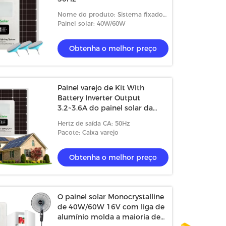
Nome do produto: Sistema fixado
na parede do armazenamento de
Painel solar: 40W/60W
energia do picovolt
Obtenha o melhor preço
Painel varejo de Kit With
Battery Inverter Output
3.2~3.6A do painel solar da
caixa
Hertz de saída CA: 50Hz
Pacote: Caixa varejo
Obtenha o melhor preço
O painel solar Monocrystalline
de 40W/60W 16V com liga de
alumínio molda a maioria de