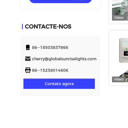
SB da luz
energias solares
Vídeo
CONTACTE-NOS
86--18503837866
cherry@globalsunriselights.com
86--15238014606
Vídeo
Contato agora