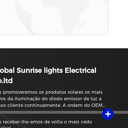
obal Sunrise lights Electrical
.ltd
s promoveremos os produtos solares os mais
os da iluminação do diodo emissor de luz a
sso cliente continuamente. A ordem do OEM,
 ODM e da amostra é igualmente bem-vinda.
es globais do nascer do sol
 receber-lhe-emos de volta o mais cedo