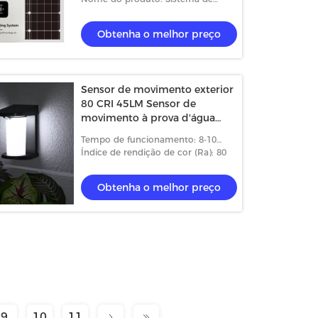
energias solares da grade
energia do painel solar
Obtenha o melhor preço
Sensor de movimento exterior
80 CRI 45LM Sensor de
movimento à prova d'água
Segurança Solar
Tempo de funcionamento: 8-10
horas
Índice de rendição de cor (Ra): 80
Obtenha o melhor preço
9
10
11