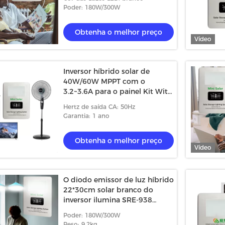
Poder: 180W/300W
Obtenha o melhor preço
Vídeo
Inversor híbrido solar de
40W/60W MPPT com o
3.2~3.6A para o painel Kit With
Battery do bulbo do diodo
Hertz de saída CA: 50Hz
emissor de luz 6W*3pcs
Garantia: 1 ano
Obtenha o melhor preço
Vídeo
Vídeo
Víd
O diodo emissor de luz híbrido
solar exterior do
gerador solar de acampamento
Jogo
22*30cm solar branco do
eria da emergência da
inversor ilumina SRE-938
portátil da emergência impermeável
da lu
trifásico
étrica portátil do
do sistema do painel 1000W solar
Ligh
Poder: 180W/300W
 o melhor preço
Obtenha o melhor preço
grad
Peso: 9.2kg