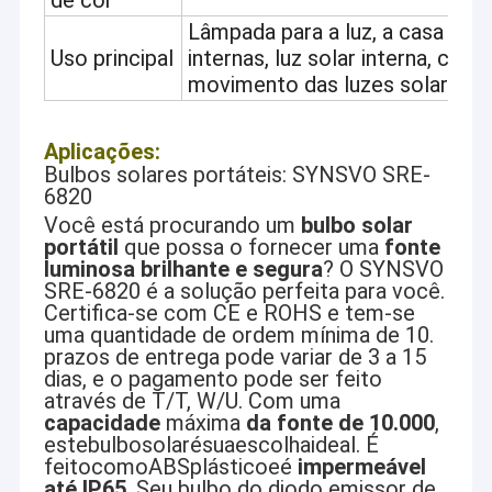
de cor
Lâmpada para a luz, a casa e a c
Uso principal
internas, luz solar interna, casa
movimento das luzes solares
Aplicações:
Bulbos solares portáteis: SYNSVO SRE-
6820
Você está procurando um
bulbo solar
portátil
que possa o fornecer uma
fonte
luminosa brilhante e segura
? O SYNSVO
SRE-6820 é a solução perfeita para você.
Certifica-se com CE e ROHS e tem-se
uma quantidade de ordem mínima de 10.
prazos de entrega pode variar de 3 a 15
dias, e o pagamento pode ser feito
através de T/T, W/U. Com uma
capacidade
máxima
da fonte de 10.000
,
estebulbosolarésuaescolhaideal. É
feitocomoABSplásticoeé
impermeável
até IP65
. Seu bulbo do diodo emissor de