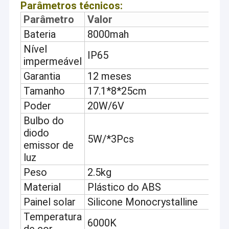
Parâmetros técnicos:
Parâmetro
Valor
Bateria
8000mah
Nível
IP65
impermeável
Garantia
12 meses
Tamanho
17.1*8*25cm
Poder
20W/6V
Bulbo do
diodo
5W/*3Pcs
emissor de
luz
Peso
2.5kg
Material
Plástico do ABS
Painel solar
Silicone Monocrystalline
Temperatura
6000K