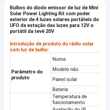
Bulbos do diodo emissor de luz de Mini
Solar Power Lighting Kit com poder
exterior de 4 luzes solares portáteis do
UFO da estação das luzes para 12V o
portátil da tevê 20V
Introdução de produto do
rádio solar
com luz de bulbo:
S
Nome
d
Modelo não.
S
Parâmetro do
4
produto
Painel solar
m
Bateria
b
Temperatura de
0
funcionamento
Avaliação do IP
I