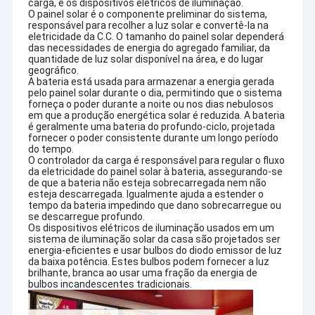
carga, e os dispositivos elétricos de iluminação.
O painel solar é o componente preliminar do sistema,
responsável para recolher a luz solar e convertê-la na
eletricidade da C.C. O tamanho do painel solar dependerá
das necessidades de energia do agregado familiar, da
quantidade de luz solar disponível na área, e do lugar
geográfico.
A bateria está usada para armazenar a energia gerada
pelo painel solar durante o dia, permitindo que o sistema
forneça o poder durante a noite ou nos dias nebulosos
em que a produção energética solar é reduzida. A bateria
é geralmente uma bateria do profundo-ciclo, projetada
fornecer o poder consistente durante um longo período
do tempo.
O controlador da carga é responsável para regular o fluxo
da eletricidade do painel solar à bateria, assegurando-se
de que a bateria não esteja sobrecarregada nem não
esteja descarregada. Igualmente ajuda a estender o
tempo da bateria impedindo que dano sobrecarregue ou
se descarregue profundo.
Os dispositivos elétricos de iluminação usados em um
sistema de iluminação solar da casa são projetados ser
energia-eficientes e usar bulbos do diodo emissor de luz
da baixa potência. Estes bulbos podem fornecer a luz
brilhante, branca ao usar uma fração da energia de
bulbos incandescentes tradicionais.