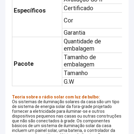
Certificado
A
Específicos
V
Cor
a
Garantia
1
Quantidade de
6
embalagem
Tamanho de
C
Pacote
embalagem
Tamanho
4
G.W
1
Teoria sobre o
rádio solar com luz de bulbo:
Os sistemas de iluminação solares da casa são um tipo
de sistema de energia solar da fora-grade projetado
fornecer a eletricidade para iluminar-se e outros
dispositivos pequenos nas casas ou outras construções
que não são conectados à grade. Os componentes
básicos de um sistema de iluminação solar da casa
incluem um painel solar, uma bateria, o controlador da