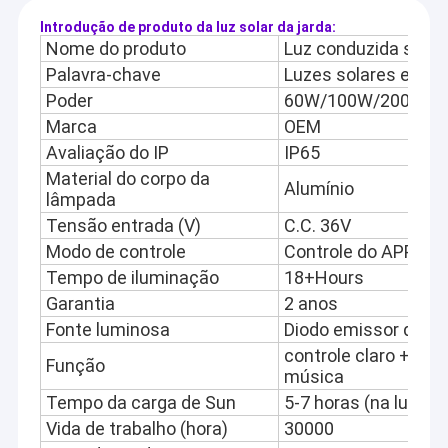
Introdução de produto da luz solar da jarda:
Nome do produto
Luz conduzida solar
Palavra-chave
Luzes solares exter
Poder
60W/100W/200W/3
Marca
OEM
Avaliação do IP
IP65
Material do corpo da
Alumínio
lâmpada
Tensão entrada (V)
C.C. 36V
Modo de controle
Controle do APP, con
Tempo de iluminação
18+Hours
Garantia
2 anos
Fonte luminosa
Diodo emissor de lu
controle claro + de 
Função
música
Tempo da carga de Sun
5-7 horas (na luz do
Vida de trabalho (hora)
30000