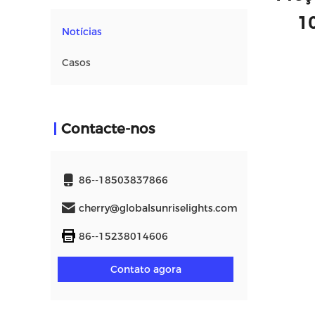
10
Notícias
Casos
Contacte-nos
86--18503837866
cherry@globalsunriselights.com
86--15238014606
Contato agora