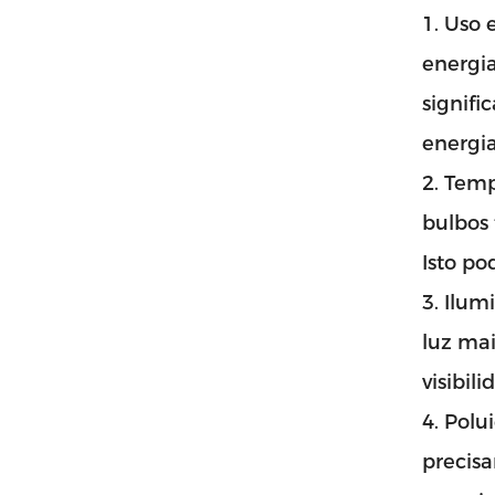
1. Uso 
energia
signifi
energia
2. Tem
bulbos 
Isto po
3. Ilu
luz mai
visibil
4. Polu
precisa