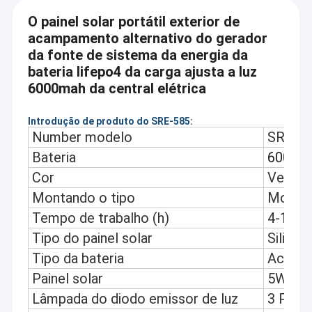
O painel solar portátil exterior de
acampamento alternativo do gerador
da fonte de sistema da energia da
bateria lifepo4 da carga ajusta a luz
6000mah da central elétrica
Introdução de produto do SRE-585:
Number modelo
SRE-5
Bateria
6000m
Cor
Verde, 
Montando o tipo
Montag
Tempo de trabalho (h)
4-12ho
Tipo do painel solar
Silicone
Tipo da bateria
Acidif
Painel solar
5W/6V
Lâmpada do diodo emissor de luz
3 PCS 