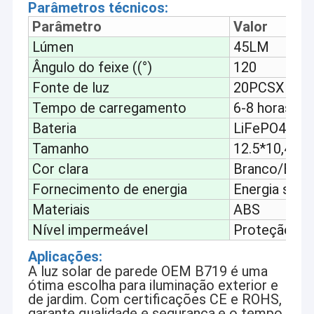
Parâmetros técnicos:
Parâmetro
Valor
Lúmen
45LM
Ângulo do feixe ((°)
120
Fonte de luz
20PCSX 0.2W
Tempo de carregamento
6-8 horas
Bateria
LiFePO4 3,7
Tamanho
12.5*10,4*1
Cor clara
Branco/Bran
Fornecimento de energia
Energia solar
Materiais
ABS
Nível impermeável
Proteção IP
Aplicações:
A luz solar de parede OEM B719 é uma
ótima escolha para iluminação exterior e
de jardim. Com certificações CE e ROHS,
garante qualidade e segurança.e o tempo